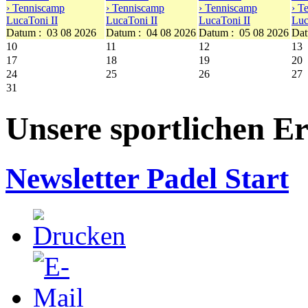
› Tenniscamp
› Tenniscamp
› Tenniscamp
› T
LucaToni II
LucaToni II
LucaToni II
Luc
Datum :
03 08 2026
Datum :
04 08 2026
Datum :
05 08 2026
Dat
10
11
12
13
17
18
19
20
24
25
26
27
31
Unsere sportlichen Er
Newsletter Padel Start