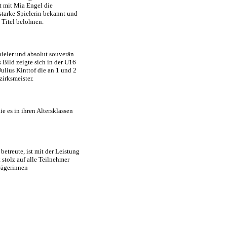
t mit Mia Engel die
starke Spielerin bekannt und
 Titel belohnen.
pieler und absolut souverän
 Bild zeigte sich in der U16
ulius Kinttof die an 1 und 2
irksmeister.
e es in ihren Altersklassen
betreute, ist mit der Leistung
 stolz auf alle Teilnehmer
trägerinnen