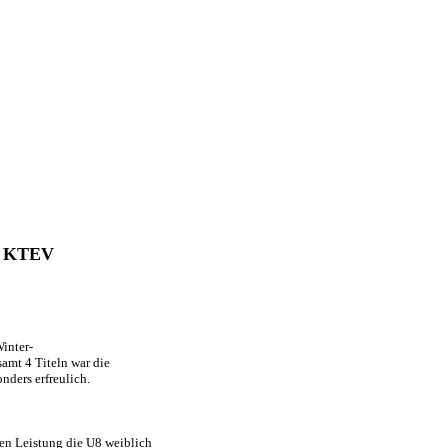
im KTEV
inter-
amt 4 Titeln war die
nders erfreulich.
ten Leistung die U8 weiblich