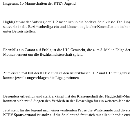
insgesamt 15 Mannschaften der KTEV Jugend
Highlight war der Aufstieg der U12 männlich in die höchste Spielklasse. Die Ju
souverän in die Bezirksoberliga ein und können in gleicher Konstellation im 
unter Beweis stellen.
Ebenfalls ein Garant auf Erfolg ist die U10 Gemischt, die zum 3. Mal in Folge den
Moment erneut um die Bezirksmeisterschaft spielt.
Zum ersten mal trat der KTEV auch in den Altersklassen U12 und U15 mit gemi
konnte jeweils ungeschlagen die Liga gewinnen.
Besonders erfreulich und stark erkämpft ist der Klassenerhalt der Flaggschiff-
konnten sich mit 3 Siegen den Verbleib in der Hessenliga für ein weiteres Jahr si
Jetzt steht für die Jugend nach einer verdienten Pause die Winterrunde und diver
KTEV Sportvorstand ist stolz auf die Spieler und freut sich mit allen über die er