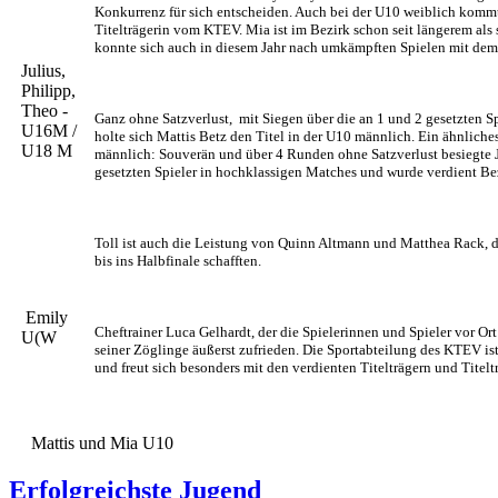
Konkurrenz für sich entscheiden. Auch bei der U10 weiblich komm
Titelträgerin vom KTEV. Mia ist im Bezirk schon seit längerem als 
konnte sich auch in diesem Jahr nach umkämpften Spielen mit dem
Julius,
Philipp,
Theo -
Ganz ohne Satzverlust, mit Siegen über die an 1 und 2 gesetzten S
U16M /
holte sich Mattis Betz den Titel in der U10 männlich. Ein ähnliches
U18 M
männlich: Souverän und über 4 Runden ohne Satzverlust besiegte J
gesetzten Spieler in hochklassigen Matches und wurde verdient Bez
Toll ist auch die Leistung von Quinn Altmann und Matthea Rack, di
bis ins Halbfinale schafften.
Emily
Cheftrainer Luca Gelhardt, der die Spielerinnen und Spieler vor Ort 
U(W
seiner Zöglinge äußerst zufrieden. Die Sportabteilung des KTEV ist
und freut sich besonders mit den verdienten Titelträgern und Titel
Mattis und Mia U10
Erfolgreichste Jugend