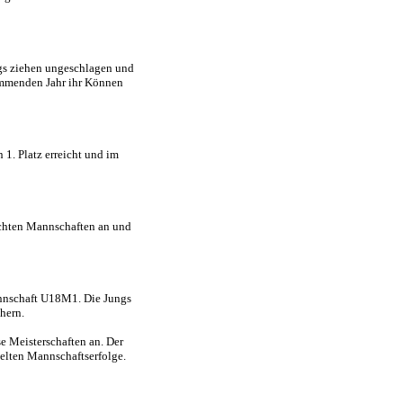
ngs ziehen ungeschlagen und
kommenden Jahr ihr Können
 1. Platz erreicht und im
schten Mannschaften an und
Mannschaft U18M1. Die Jungs
chern.
se Meisterschaften an. Der
zielten Mannschaftserfolge.