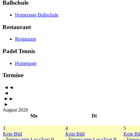
Ballschule
Homepage Ballschule
Restaurant
Restaurant
Padel Tennis
Homepage
Termine
◄◄
◄
►►
►
August 2026
Mo
Di
3
4
5
Kein Bild
Kein Bild
Kein Bi
› Tenniscamp LucaToni II
› Tenniscamp LucaToni II
› Tenni