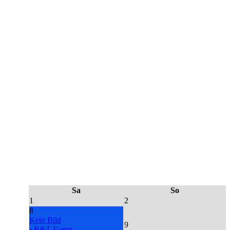
Sa
So
1
2
8
Kein Bild
9
› B&T Event