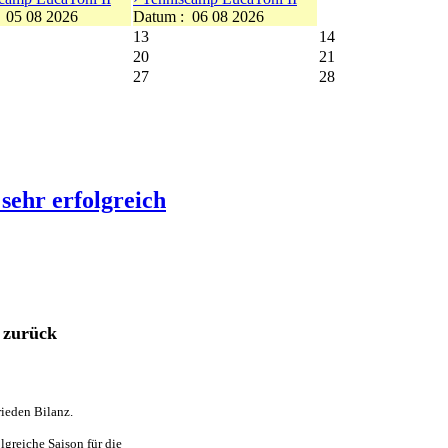
:
05 08 2026
Datum :
06 08 2026
13
14
20
21
27
28
sehr erfolgreich
 zurück
ieden Bilanz.
lgreiche Saison für die