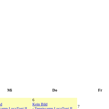
Mi
Do
Fr
6
ld
Kein Bild
7
scamp LucaToni II
› Tenniscamp LucaToni II