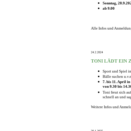
Sonntag, 28.9.20
ab 9.00
Alle Infos und Anmeldu
24.2.2024
TONI LÄDT EIN
Sport und Spiel in
Bälle suchen u.v.
7. bis 11. April 
von 9.30 bis 14.
Toni freut sich au
schnell an und sa
Weitere Infos und Anme
20.1.2025