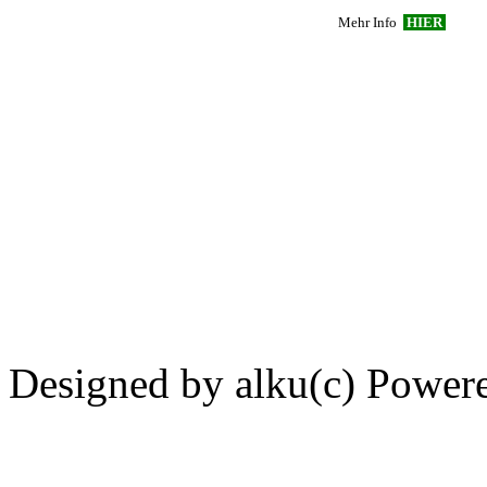
Mehr Info
HIER
....................................................................
.....
..................................
Designed by alku(c) Power