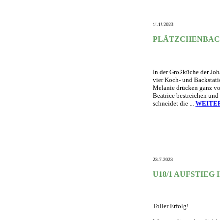
1!.1!.2023
PLÄTZCHENBAC
In der Großküche der Joh
vier Koch- und Backstati
Melanie drücken ganz vor
Beatrice bestreichen und 
schneidet die ...
WEITE
23.7.2023
U18/1 AUFSTIEG 
Toller Erfolg!