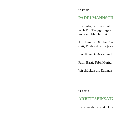
27.492025
PADELMANNSCHA
Erstmalig in diesem Jahr
nach fünf Begegnungen de
noch ein Matchpoint.
Am 4. und 5. Oktober fin
statt, für das sich die je
Herzlichen Glückwunsch
Fabi, Basti, Tobi, Moritz
Wir drücken die Daumen f
24.3.2025
ARBEITSEINSA
Es ist wieder soweit. Ha