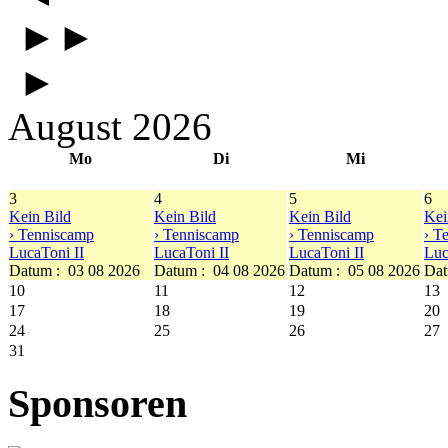
►►
►
August 2026
Mo
Di
Mi
3
4
5
6
Kein Bild
Kein Bild
Kein Bild
Kei
› Tenniscamp
› Tenniscamp
› Tenniscamp
› T
LucaToni II
LucaToni II
LucaToni II
Luc
Datum :
03 08 2026
Datum :
04 08 2026
Datum :
05 08 2026
Dat
10
11
12
13
17
18
19
20
24
25
26
27
31
Sponsoren