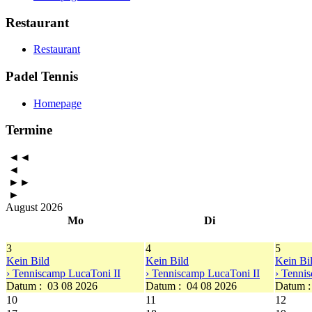
Restaurant
Restaurant
Padel Tennis
Homepage
Termine
◄◄
◄
►►
►
August 2026
Mo
Di
3
4
5
Kein Bild
Kein Bild
Kein Bi
› Tenniscamp LucaToni II
› Tenniscamp LucaToni II
› Tenni
Datum :
03 08 2026
Datum :
04 08 2026
Datum 
10
11
12