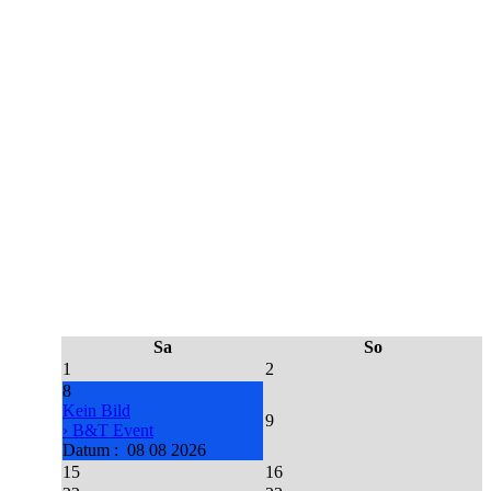
Sa
So
1
2
8
Kein Bild
9
› B&T Event
Datum :
08 08 2026
15
16