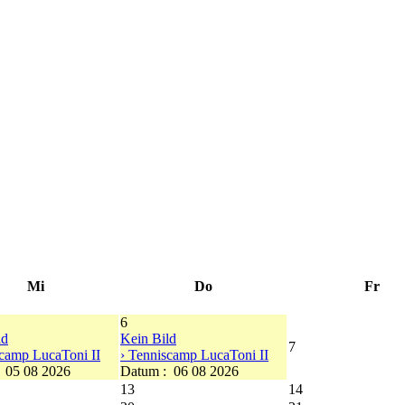
Mi
Do
Fr
6
ld
Kein Bild
7
scamp LucaToni II
› Tenniscamp LucaToni II
:
05 08 2026
Datum :
06 08 2026
13
14