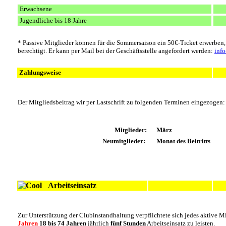
Erwachsene
Jugendliche bis 18 Jahre
* Passive Mitglieder können für die Sommersaison ein 50€-Ticket erwerben,
berechtigt. Er kann per Mail bei der Geschäftsstelle angefordert werden:
inf
Zahlungsweise
Der Mitgliedsbeitrag wir per Lastschrift zu folgenden Terminen eingezogen:
Mitglieder:
März
Neumitglieder:
Monat des Beitritts
.....
................................................................
...............................
......
Arbeitseinsatz
Zur Unterstützung der Clubinstandhaltung verpflichtete sich jedes aktive M
Jahren
18 bis 74 Jahren
jährlich
fünf Stunden
Arbeitseinsatz zu leisten.