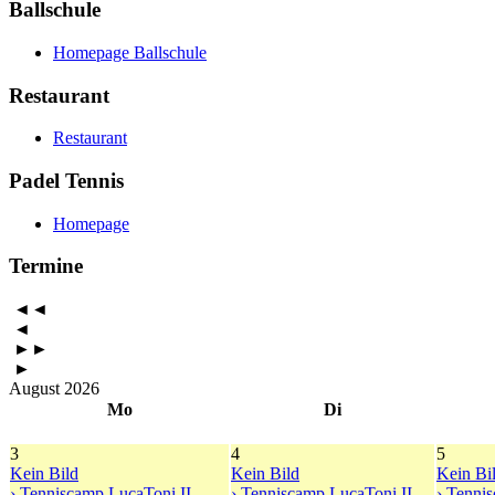
Ballschule
Homepage Ballschule
Restaurant
Restaurant
Padel Tennis
Homepage
Termine
◄◄
◄
►►
►
August 2026
Mo
Di
3
4
5
Kein Bild
Kein Bild
Kein Bi
› Tenniscamp LucaToni II
› Tenniscamp LucaToni II
› Tenni