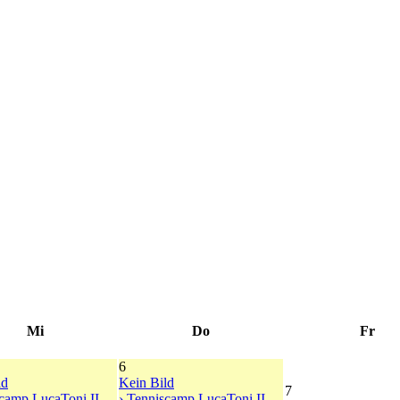
Mi
Do
Fr
6
ld
Kein Bild
7
scamp LucaToni II
› Tenniscamp LucaToni II