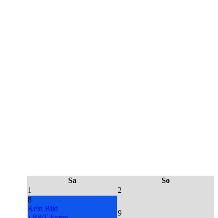
Sa
So
1
2
8
Kein Bild
9
› B&T Event