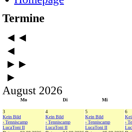
Termine
◄◄
◄
►►
►
August 2026
Mo
Di
Mi
3
4
5
6
Kein Bild
Kein Bild
Kein Bild
Kei
› Tenniscamp
› Tenniscamp
› Tenniscamp
› T
LucaToni II
LucaToni II
LucaToni II
Luc