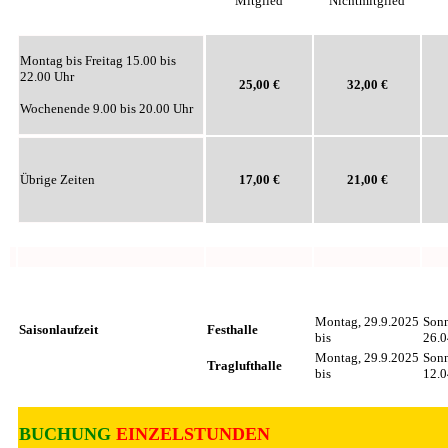
Mitglied
Nichtmitglied
Montag bis Freitag 15.00 bis
22.00 Uhr
25,00 €
32,00 €
Wochenende 9.00 bis 20.00 Uhr
Übrige Zeiten
17,00 €
21,00 €
.............................................
.........................
.........................
......
.........................................
.........................
.........................
......
Montag, 29.9.2025
Son
Saisonlaufzeit
Festhalle
bis
26.0
Montag, 29.9.2025
Son
Traglufthalle
bis
12.0
BUCHUNG
EINZELSTUNDEN