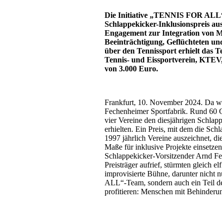
Die Initiative „TENNIS FOR ALL
Schlappekicker-Inklusionspreis aus
Engagement zur Integration von 
Beeinträchtigung, Geflüchteten u
über den Tennissport erhielt das 
Tennis- und Eissportverein, KTEV
von 3.000 Euro.
Frankfurt, 10. November 2024. Da wa
Fechenheimer Sportfabrik. Rund 60 G
vier Vereine den diesjährigen Schlapp
erhielten. Ein Preis, mit dem die Sch
1997 jährlich Vereine auszeichnet, di
Maße für inklusive Projekte einsetzen
Schlappekicker-Vorsitzender Arnd Fe
Preisträger aufrief, stürmten gleich e
improvisierte Bühne, darunter nich
ALL“-Team, sondern auch ein Teil der
profitieren: Menschen mit Behinderu