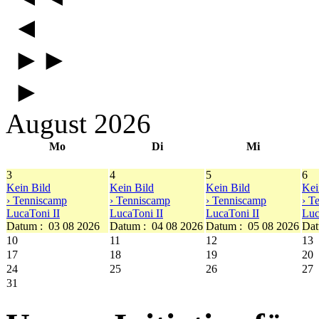
◄
►►
►
August 2026
Mo
Di
Mi
3
4
5
6
Kein Bild
Kein Bild
Kein Bild
Kei
› Tenniscamp
› Tenniscamp
› Tenniscamp
› T
LucaToni II
LucaToni II
LucaToni II
Luc
Datum :
03 08 2026
Datum :
04 08 2026
Datum :
05 08 2026
Dat
10
11
12
13
17
18
19
20
24
25
26
27
31