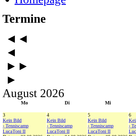
Termine
◄◄
◄
►►
►
August 2026
Mo
Di
Mi
3
4
5
6
Kein Bild
Kein Bild
Kein Bild
Kei
› Tenniscamp
› Tenniscamp
› Tenniscamp
› T
LucaToni II
LucaToni II
LucaToni II
Luc