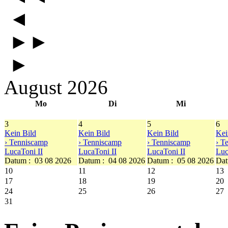
◄
►►
►
August 2026
Mo
Di
Mi
3
4
5
6
Kein Bild
Kein Bild
Kein Bild
Kei
› Tenniscamp
› Tenniscamp
› Tenniscamp
› T
LucaToni II
LucaToni II
LucaToni II
Luc
Datum :
03 08 2026
Datum :
04 08 2026
Datum :
05 08 2026
Dat
10
11
12
13
17
18
19
20
24
25
26
27
31